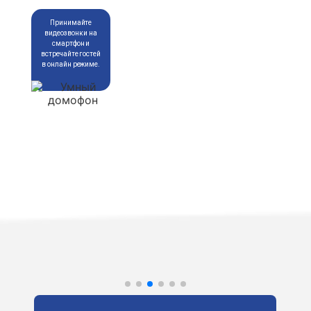
Принимайте
видеозвонки на
смартфон и
встречайте гостей
в онлайн режиме.