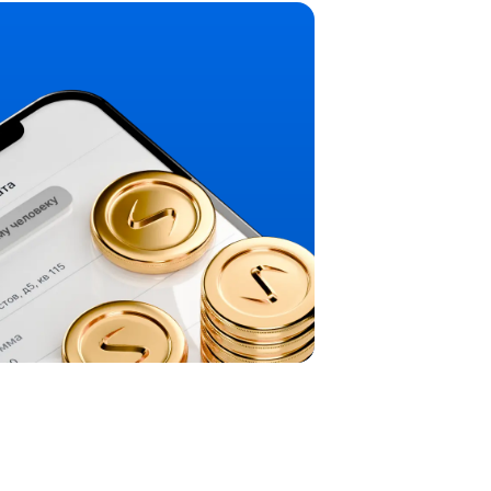
 способ
латежные системы
к» и отделения «Челиндбанка».