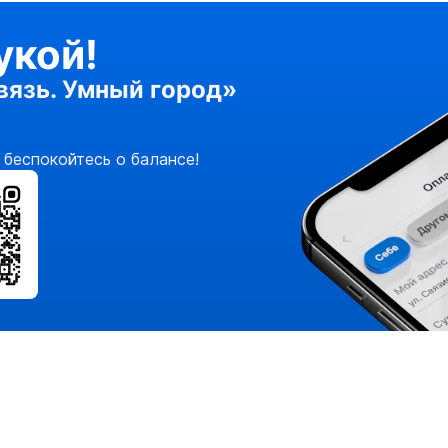
, у кого уже есть привычный
укой!
оплаты услуг!
язь. Умный город»
 беспокойтесь о балансе!
Оплата через п
тежей по городу и
Платежная система «Сбербан
е любимые
о и без