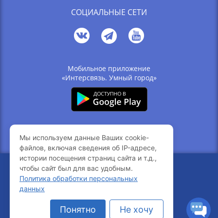
СОЦИАЛЬНЫЕ СЕТИ
Мобильное приложение
«Интерсвязь. Умный город»
Связь с компанией
Мы используем данные Ваших cookie-
Вакансии
файлов, включая сведения об IP-адресе,
истории посещения страниц сайта и т.д.,
чтобы сайт был для вас удобным.
© 2005-2026 Интерсвязь
Политика обработки персональных
216.73.216.192
Ваш IP-адрес
данных
777-77-77
Понятно
Не хочу