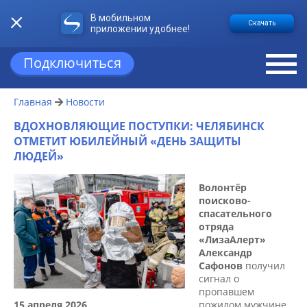
В мобильном
Скачать
приложении удобнее!
Подключиться
Главная
Новости
ВДОХНОВЛЯЮЩИЕ ПОСТУПКИ: ЧЕЛЯБИНСК
ОТМЕТИТ ЮБИЛЕЙНЫЙ «ДЕНЬ ЗАЩИТЫ
ЛЮДЕЙ»
Волонтёр
поисково-
спасательного
отряда
«ЛизаАлерт»
Александр
Сафонов
получил
сигнал о
пропавшем
15 апреля 2026
пожилом мужчине