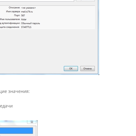
щие значения:
редачи