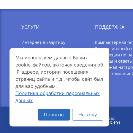
УСЛУГИ
ПОДДЕРЖКА
Интернет в квартиру
Компьютерная п
Интернет в частный дом
Телевизионный с
Телевидение
Инструкции по на
Мы используем данные Ваших
Акции
Вопросы и ответы
cookie-файлов, включая сведения об
Оборудование Wi-Fi
Удаленная настро
IP-адресе, истории посещения
Ослик
Связь с компание
страниц сайта и т.д., чтобы сайт был
Улицы Онлайн
для вас удобным.
Личная почта
Политика обработки персональных
данных
Понятно
Не хочу
© 2005-2026 Интерсвязь
Ваш IP-адрес
добавить в избранное
216.73.216.191