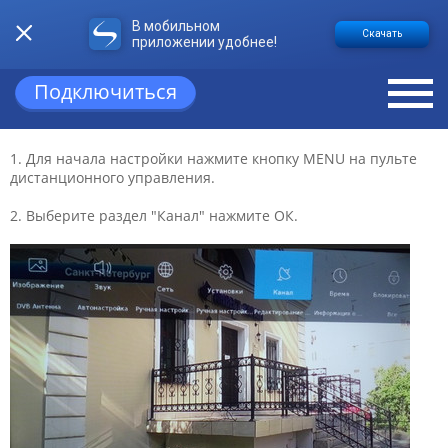
В мобильном
НАСТРОЙКА ЦИФРОВОГО ТВ НА
Скачать
приложении удобнее!
ТЕЛЕВИЗОРАХ HAIER
Подключиться
В зависимости от телевизора меню может визуально
отличаться, но порядок действий остаётся актуален.
1. Для начала настройки нажмите кнопку MENU на пульте
дистанционного управления.
2. Выберите раздел "Канал" нажмите ОК.