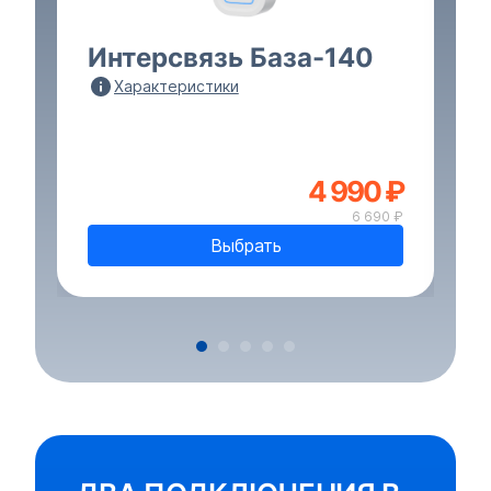
Интерсвязь База-140
И
Характеристики
4 990 ₽
Р
6 690 ₽
Выбрать